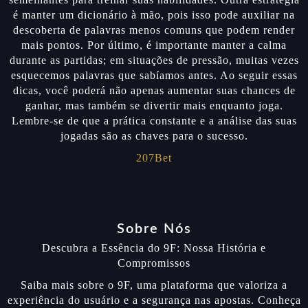
é manter um dicionário à mão, pois isso pode auxiliar na
descoberta de palavras menos comuns que podem render
mais pontos. Por último, é importante manter a calma
durante as partidas; em situações de pressão, muitas vezes
esquecemos palavras que sabíamos antes. Ao seguir essas
dicas, você poderá não apenas aumentar suas chances de
ganhar, mas também se divertir mais enquanto joga.
Lembre-se de que a prática constante e a análise das suas
jogadas são as chaves para o sucesso.
207Bet
Sobre Nós
Descubra a Essência do 9F: Nossa História e
Compromissos
Saiba mais sobre o 9F, uma plataforma que valoriza a
experiência do usuário e a segurança nas apostas. Conheça