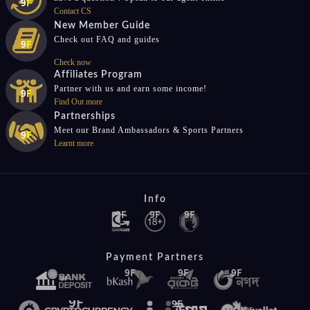
Contact CS
New Member Guide
Check out FAQ and guides
Check now
Affiliates Program
Partner with us and earn some income!
Find Out more
Partnerships
Meet our Brand Ambassadors & Sports Partners
Learnt more
Info
Payment Partners