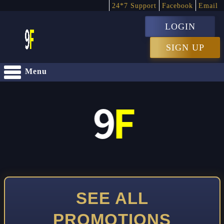
24*7 Support
Facebook
Email
LOGIN
SIGN UP
Menu
SEE ALL
PROMOTIONS