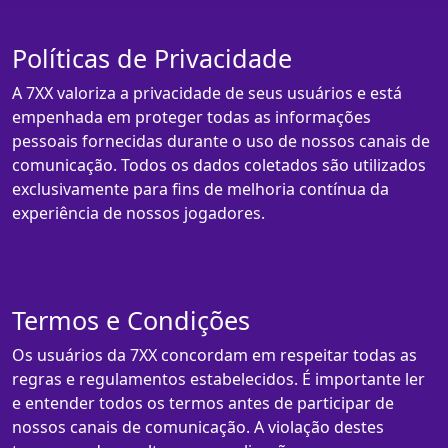
Políticas de Privacidade
A 7XX valoriza a privacidade de seus usuários e está
empenhada em proteger todas as informações
pessoais fornecidas durante o uso de nossos canais de
comunicação. Todos os dados coletados são utilizados
exclusivamente para fins de melhoria contínua da
experiência de nossos jogadores.
Termos e Condições
Os usuários da 7XX concordam em respeitar todas as
regras e regulamentos estabelecidos. É importante ler
e entender todos os termos antes de participar de
nossos canais de comunicação. A violação destes