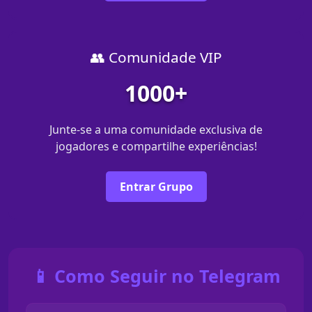
👥 Comunidade VIP
1000+
Junte-se a uma comunidade exclusiva de
jogadores e compartilhe experiências!
Entrar Grupo
📱 Como Seguir no Telegram