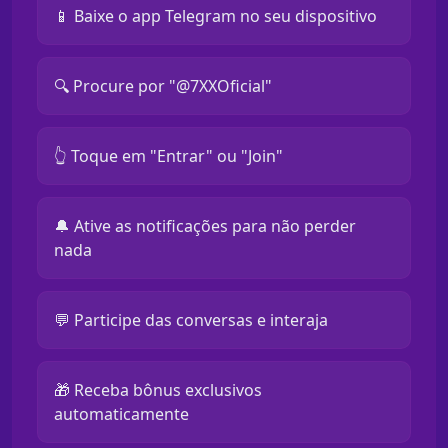
📱 Baixe o app Telegram no seu dispositivo
🔍 Procure por "@7XXOficial"
👆 Toque em "Entrar" ou "Join"
🔔 Ative as notificações para não perder
nada
💬 Participe das conversas e interaja
🎁 Receba bônus exclusivos
automaticamente