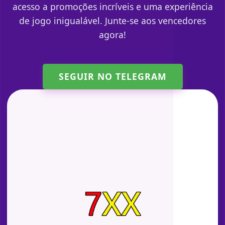
acesso a promoções incríveis e uma experiência
de jogo inigualável. Junte-se aos vencedores
agora!
SEGUIR NO TELEGRAM