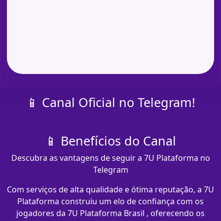
📱 Canal Oficial no Telegram!
📱 Benefícios do Canal
Descubra as vantagens de seguir a 7U Plataforma no
Telegram
Com serviços de alta qualidade e ótima reputação, a 7U
Plataforma construiu um elo de confiança com os
jogadores da 7U Plataforma Brasil , oferecendo os