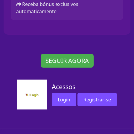
🎁 Receba bônus exclusivos
automaticamente
SEGUIR AGORA
Acessos
Login
Registrar-se