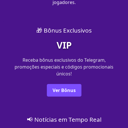
jogadores.
🎁 Bônus Exclusivos
VIP
Receba bônus exclusivos do Telegram,
promoções especiais e códigos promocionais
únicos!
Ver Bônus
📢 Notícias em Tempo Real