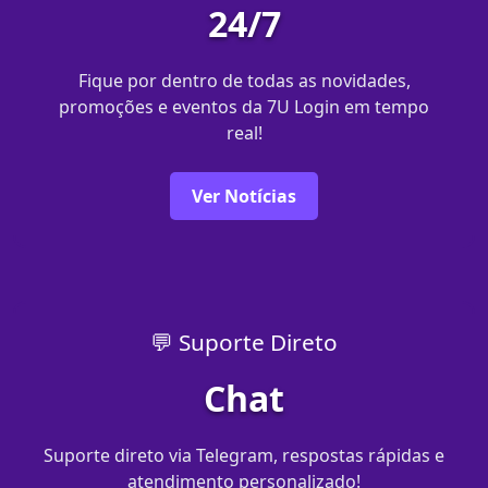
24/7
Fique por dentro de todas as novidades,
promoções e eventos da 7U Login em tempo
real!
Ver Notícias
💬 Suporte Direto
Chat
Suporte direto via Telegram, respostas rápidas e
atendimento personalizado!