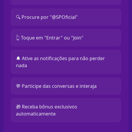
🔍 Procure por "@5POficial"
👆 Toque em "Entrar" ou "Join"
🔔 Ative as notificações para não perder
nada
💬 Participe das conversas e interaja
🎁 Receba bônus exclusivos
automaticamente