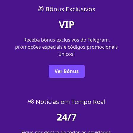
🎁 Bônus Exclusivos
VIP
Receba bônus exclusivos do Telegram,
promoções especiais e códigos promocionais
únicos!
Ver Bônus
📢 Notícias em Tempo Real
24/7
Fique por dentro de todas as novidades,