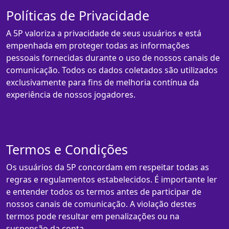
Políticas de Privacidade
A 5P valoriza a privacidade de seus usuários e está
empenhada em proteger todas as informações
pessoais fornecidas durante o uso de nossos canais de
comunicação. Todos os dados coletados são utilizados
exclusivamente para fins de melhoria contínua da
experiência de nossos jogadores.
Termos e Condições
Os usuários da 5P concordam em respeitar todas as
regras e regulamentos estabelecidos. É importante ler
e entender todos os termos antes de participar de
nossos canais de comunicação. A violação destes
termos pode resultar em penalizações ou na
suspensão da conta.