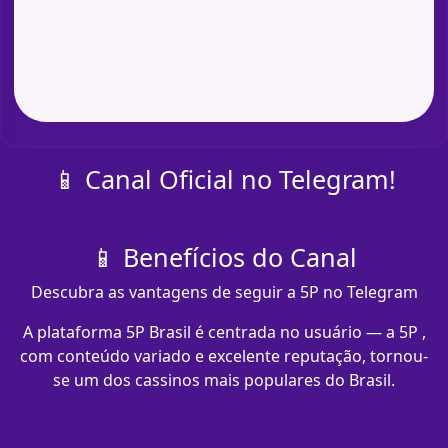
📱 Canal Oficial no Telegram!
📱 Benefícios do Canal
Descubra as vantagens de seguir a 5P no Telegram
A plataforma 5P Brasil é centrada no usuário — a 5P ,
com conteúdo variado e excelente reputação, tornou-
se um dos cassinos mais populares do Brasil.