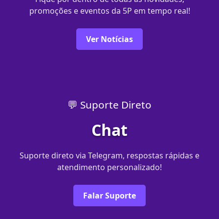
promoções e eventos da 5P em tempo real!
Ver Notícias
💬 Suporte Direto
Chat
Suporte direto via Telegram, respostas rápidas e
atendimento personalizado!
Falar Suporte