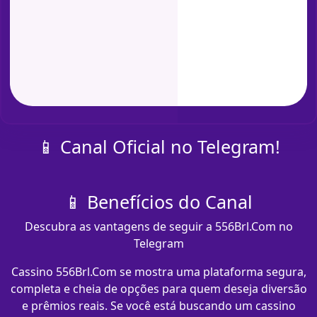
📱 Canal Oficial no Telegram!
📱 Benefícios do Canal
Descubra as vantagens de seguir a 556Brl.Com no
Telegram
Cassino 556Brl.Com se mostra uma plataforma segura,
completa e cheia de opções para quem deseja diversão
e prêmios reais. Se você está buscando um cassino