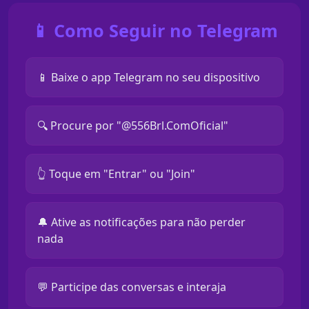
📱 Como Seguir no Telegram
📱 Baixe o app Telegram no seu dispositivo
🔍 Procure por "@556Brl.ComOficial"
👆 Toque em "Entrar" ou "Join"
🔔 Ative as notificações para não perder
nada
💬 Participe das conversas e interaja